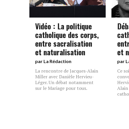
Vidéo : La politique
Déba
catholique des corps,
cat
entre sacralisation
ent
et naturalisation
et n
par La Rédaction
par L
La rencontre de Jacques-Alain
Ce so
Miller avec Danièle Hervieu-
conve
Léger. Un débat notamment
Hervi
sur le Mariage pour tous.
Alain 
catho