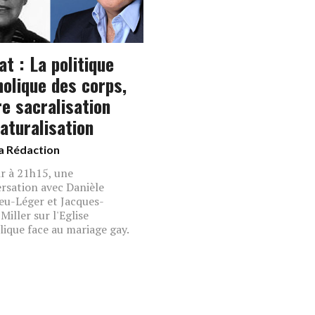
t : La politique
holique des corps,
re sacralisation
aturalisation
a Rédaction
ir à 21h15, une
rsation avec Danièle
eu-Léger et Jacques-
Miller sur l'Eglise
lique face au mariage gay.