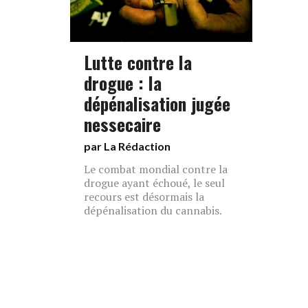
Lutte contre la
drogue : la
dépénalisation jugée
nessecaire
par La Rédaction
Le combat mondial contre la
drogue ayant échoué, le seul
recours est désormais la
dépénalisation du cannabis.