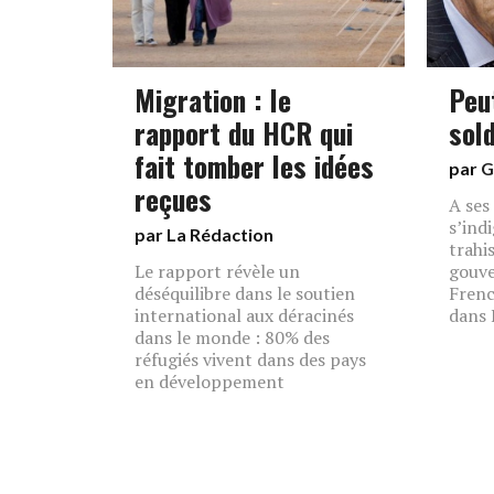
Migration : le
Peu
rapport du HCR qui
sol
fait tomber les idées
par
G
reçues
A ses
s’ind
par La Rédaction
trahi
Le rapport révèle un
gouve
déséquilibre dans le soutien
Frenc
international aux déracinés
dans 
dans le monde : 80% des
réfugiés vivent dans des pays
en développement