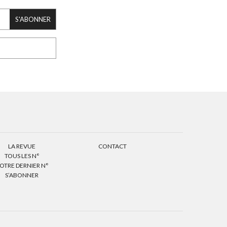
S'ABONNER
LA REVUE
CONTACT
TOUS LES N°
OTRE DERNIER N°
S’ABONNER