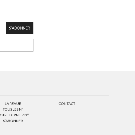
S'ABONNER
LA REVUE
CONTACT
TOUS LES N°
OTRE DERNIER N°
S’ABONNER