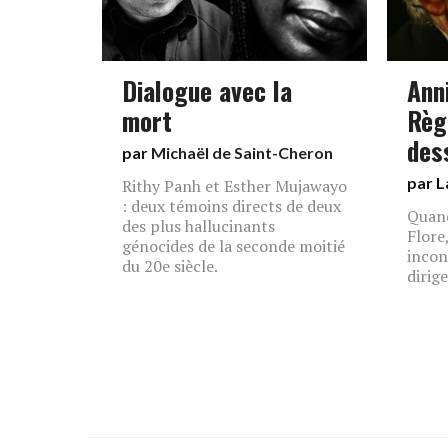
Dialogue avec la
Ann
mort
Règl
des
par
Michaël de Saint-Cheron
par L
Rithy Panh et Esther Mujawayo
: deux témoins directs de deux
Quand
des plus hallucinants
Flore
génocides de la seconde moitié
incon
du 20e siècle.
dirig