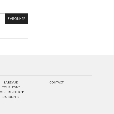
S'ABONNER
LA REVUE
CONTACT
TOUS LES N°
OTRE DERNIER N°
S’ABONNER