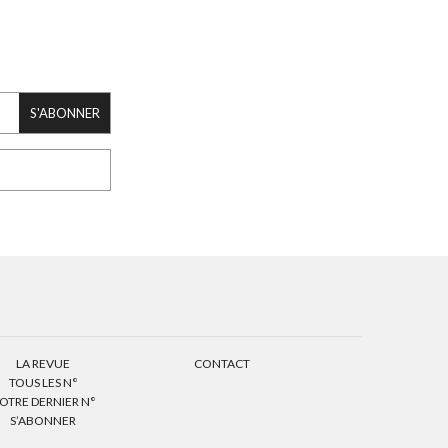
S'ABONNER
LA REVUE
CONTACT
TOUS LES N°
OTRE DERNIER N°
S’ABONNER