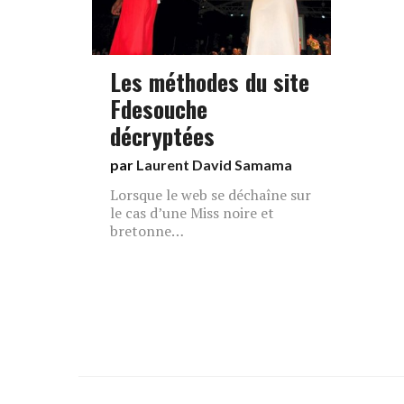
Les méthodes du site
Fdesouche
décryptées
par
Laurent David Samama
Lorsque le web se déchaîne sur
le cas d’une Miss noire et
bretonne…