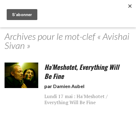
Archives pour le mot-clef « Avishai
Sivan »
Ha’Meshotet, Everything Will
Be Fine
par
Damien Aubel
Lundi 17 mai : Ha'Meshotet /
Everything Will Be Fine