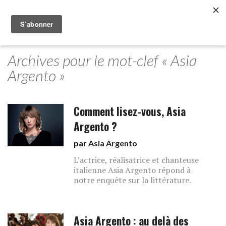
Archives pour le mot-clef « Asia
Argento »
Comment lisez-vous, Asia
Argento ?
par
Asia Argento
L’actrice, réalisatrice et chanteuse
italienne Asia Argento répond à
notre enquête sur la littérature.
Asia Argento : au delà des