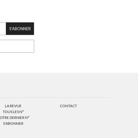
S'ABONNER
LA REVUE
CONTACT
TOUS LES N°
OTRE DERNIER N°
S’ABONNER