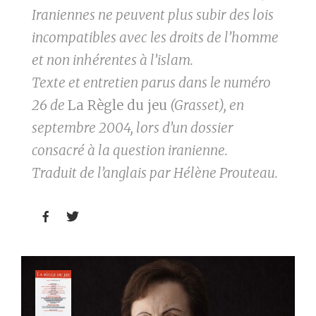
Iraniennes ne peuvent plus subir des lois
incompatibles avec les droits de l’homme
et non inhérentes à l’islam.
Texte et entretien parus dans le numéro
26 de
La Règle du jeu
(Grasset), en
septembre 2004, lors d’un dossier
consacré à la question iranienne.
Traduit de l’anglais par Hélène Prouteau.

