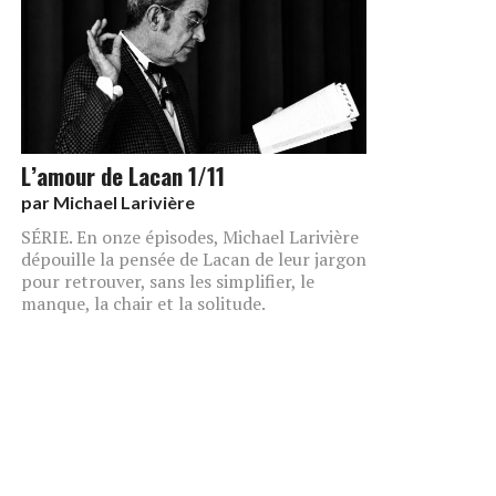
L’amour de Lacan 1/11
par
Michael Larivière
SÉRIE. En onze épisodes, Michael Larivière
dépouille la pensée de Lacan de leur jargon
pour retrouver, sans les simplifier, le
manque, la chair et la solitude.