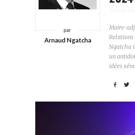
10 février 20
Maire-adjo
par
Relations
Arnaud Ngatcha
Ngatcha s
un antido
idées xéno

