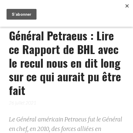
Général Petraeus : Lire
ce Rapport de BHL avec
le recul nous en dit long
sur ce qui aurait pu être
fait
26 juillet 2021
Le Général américain Petraeus fut le Général
en chef, en 2010, des forces alliées en