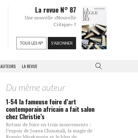
La revue N° 87
Une nouvelle «Nouvelle
Critique» ?
TOUS LES N°
S'ABONNER
AUTEURS
LA REVUE
Du même auteur
1-54 la fameuse foire d’art
contemporain africain a fait salon
chez Christie’s
Retour de foire en trois mouvements :
l’espoir de Joana Choumali, la magie de
Roméo Mivekannin et le bleu de