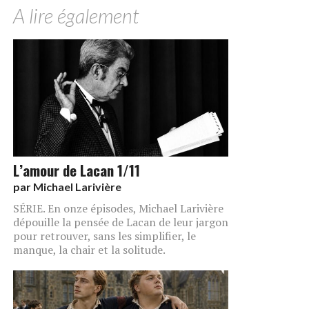
A lire également
L’amour de Lacan 1/11
par
Michael Larivière
SÉRIE. En onze épisodes, Michael Larivière
dépouille la pensée de Lacan de leur jargon
pour retrouver, sans les simplifier, le
manque, la chair et la solitude.