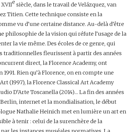
e
 XVII
siècle, dans le travail de Velázquez, van
ez Titien. Cette technique consiste en la
 comme vu d’une certaine distance. Au-delà d’être
 philosophie de la vision qui réfute l’usage de la
nter la vie même. Des écoles de ce genre, qui
s traditionnelles fleurissent à partir des années
concurrent direct, la Florence Academy, ont
en 1991. Rien qu’à Florence, on en compte une
rt (1997), la Florence Classical Art Academy
Studio D’Arte Toscanella (2014)… La fin des années
erlin, internet et la mondialisation, le début
iologue Nathalie Heinich met en lumière un art en
ble à tenir : celui de la surenchère de la
 par les instances muséales normatives. La