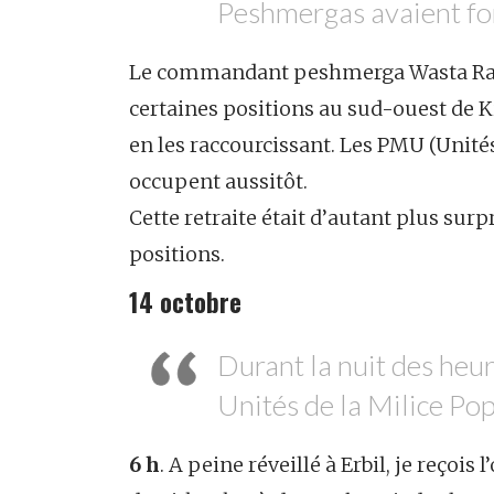
Peshmergas avaient fort
Le commandant peshmerga Wasta Rasu
certaines positions au sud-ouest de Ki
en les raccourcissant. Les PMU (Unités
occupent aussitôt.
Cette retraite était d’autant plus sur
positions.
14 octobre
Durant la nuit des heu
Unités de la Milice Pop
6 h
. A peine réveillé à Erbil, je reçoi