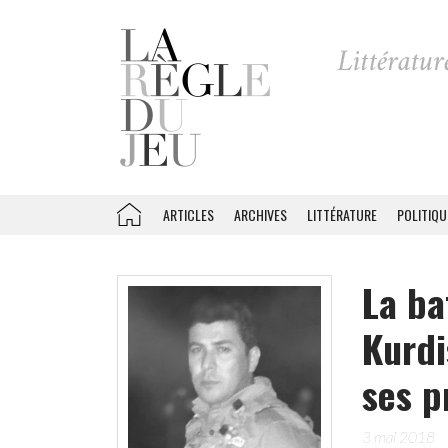
ARTICLES
ARCHIVES
LITTÉRATURE
POLITIQU
La ba
Kurdi
ses p
3 mai 2018