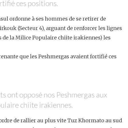
ifié ces positions.
l ordonne à ses hommes de se retirer de
rkouk (Secteur 4), arguant de renforcer les lignes
 de la Milice Populaire chiite irakiennes) les
prenante que les Peshmergas avaient fortifié ces
rts ont opposé nos Peshmergas aux
ulaire chiite irakiennes.
s l’ordre de rallier au plus vite Tuz Khormato au sud