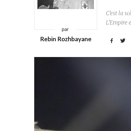
C’est la s
L’Empire e
par
Rebin Rozhbayane

