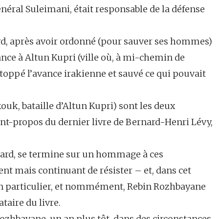
énéral Suleimani, était responsable de la défense
tard, après avoir ordonné (pour sauver ses hommes)
tance à Altun Kupri (ville où, à mi-chemin de
stoppé l’avance irakienne et sauvé ce qui pouvait
ouk, bataille d’Altun Kupri) sont les deux
nt-propos du dernier livre de Bernard-Henri Lévy,
s tard, se termine sur un hommage à ces
nt mais continuant de résister – et, dans cet
n particulier, et nommément, Rebin Rozhbayane
taire du livre.
ozhbayane, un an plus tôt, dans des circonstances