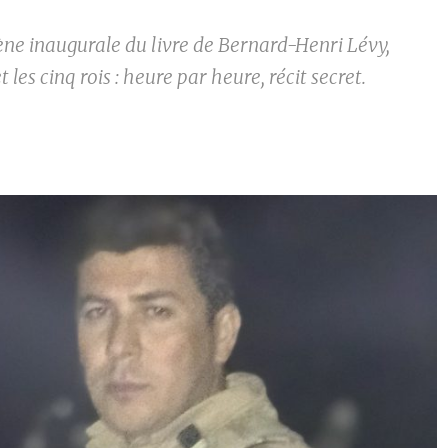
cène inaugurale du livre de Bernard-Henri Lévy,
t les cinq rois : heure par heure, récit secret.