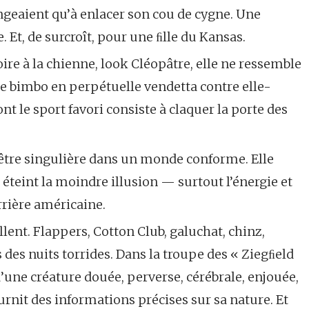
ngeaient qu’à enlacer son cou de cygne. Une
e. Et, de surcroît, pour une ﬁlle du Kansas.
ire à la chienne, look Cléopâtre, elle ne ressemble
e bimbo en perpétuelle vendetta contre elle-
le sport favori consiste à claquer la porte des
d’être singulière dans un monde conforme. Elle
 éteint la moindre illusion — surtout l’énergie et
rrière américaine.
llent. Flappers, Cotton Club, galuchat, chinz,
s des nuits torrides. Dans la troupe des « Ziegﬁeld
d’une créature douée, perverse, cérébrale, enjouée,
ournit des informations précises sur sa nature. Et