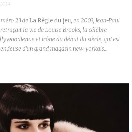
 2014
uméro 23 de
La Règle du jeu
, en 2003, Jean-Paul
etraçait la vie de Louise Brooks, la célèbre
llywoodienne et icône du début du siècle, qui est
endeuse d’un grand magasin new-yorkais…