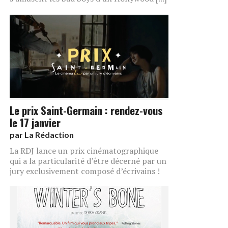
Le prix Saint-Germain : rendez-vous
le 17 janvier
par
La Rédaction
La RDJ lance un prix cinématographique
qui a la particularité d’être décerné par un
jury exclusivement composé d’écrivains !