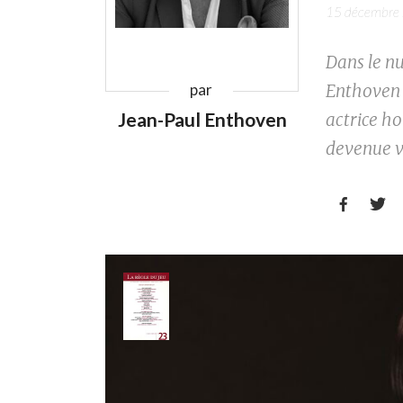
15 décembre
Dans le n
Enthoven r
par
Jean-Paul Enthoven
actrice ho
devenue v

