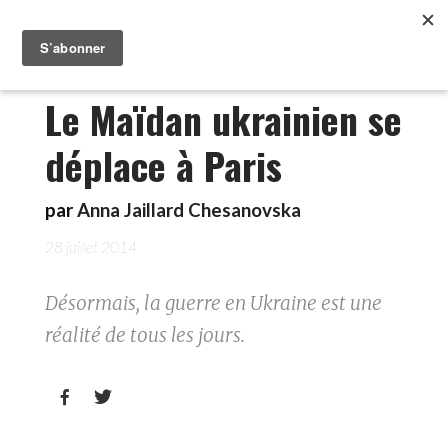
Le Maïdan ukrainien se
déplace à Paris
par
Anna Jaillard Chesanovska
28 juillet 2014
Désormais, la guerre en Ukraine est une
réalité de tous les jours.

