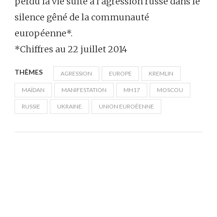
perdu la vie suite à l’agression russe dans le
silence gêné de la communauté
européenne*.
*Chiffres au 22 juillet 2014
THÈMES
AGRESSION
EUROPE
KREMLIN
MAÏDAN
MANIFESTATION
MH17
MOSCOU
RUSSIE
UKRAINE
UNION EUROÉENNE