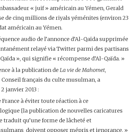
ambassadeur « juif » américain au Yémen, Gerald
e de cinq millions de riyals yéménites (environ 23
ldat américain au Yémen.
: séquence audio de l’annonce d’Al-Qaïda supprimée
stantanément relayé via Twitter parmi des partisans
l-Qaïda », qui signifie « récompense d’Al-Qaïda. »
ence à la publication de
La vie de Mahomet
,
onseil français du culte musulman, a
 janvier 2013 :
rance à éviter toute réaction à ce
gique [la publication de nouvelles caricatures
 traduit qu’une forme de lâcheté et
usulmans doivent opposer mépris et ignorance. »