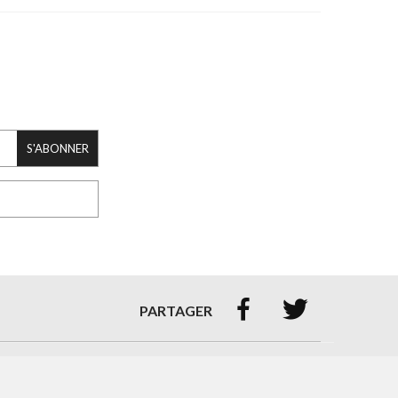
S'ABONNER


PARTAGER