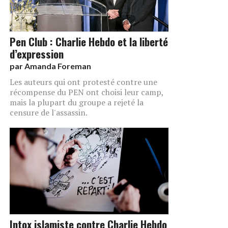
Pen Club : Charlie Hebdo et la liberté
d’expression
par
Amanda Foreman
Les auteurs qui ont protesté contre une
récompense du PEN ont choisi leur camp,
mais la plupart du groupe a rejeté la
censure de l'assassin.
Intox islamiste contre Charlie Hebdo