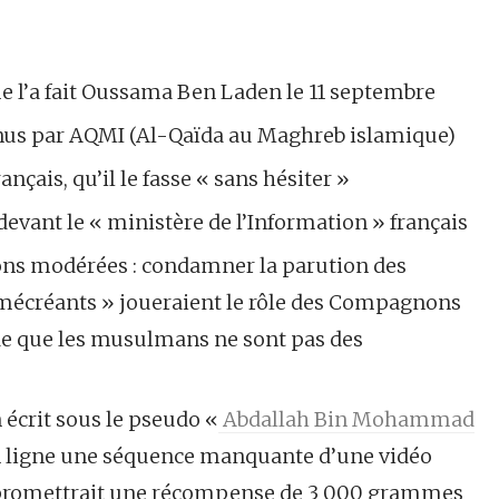
’a fait Oussama Ben Laden le 11 septembre
nus par AQMI (Al-Qaïda au Maghreb islamique)
çais, qu’il le fasse « sans hésiter »
ant le « ministère de l’Information » français
ons modérées : condamner la parution des
« mécréants » joueraient le rôle des Compagnons
de que les musulmans ne sont pas des
 écrit sous le pseudo «
Abdallah Bin Mohammad
n ligne une séquence manquante d’une vidéo
 y promettrait une récompense de 3 000 grammes