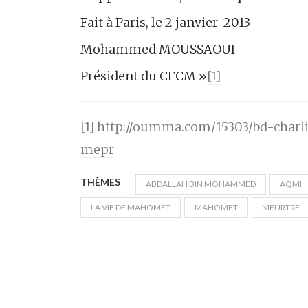
Fait à Paris, le 2 janvier 2013
Mohammed MOUSSAOUI
Président du CFCM »
[1]
[1]
http://oumma.com/15303/bd-char
mepr
THÈMES
ABDALLAH BIN MOHAMMED
AQMI
LA VIE DE MAHOMET
MAHOMET
MEURTRE