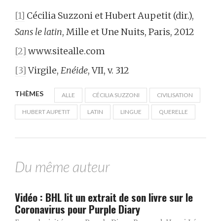
[1]
Cécilia Suzzoni et Hubert Aupetit (dir.),
Sans le latin
, Mille et Une Nuits, Paris, 2012
[2]
www.sitealle.com
[3]
Virgile,
Enéide
, VII, v. 312
THÈMES
ALLE
CÉCILIA SUZZONI
CIVILISATION
HUBERT AUPETIT
LATIN
LINGUE
QUERELLE
Du même auteur
Vidéo : BHL lit un extrait de son livre sur le
Coronavirus pour Purple Diary