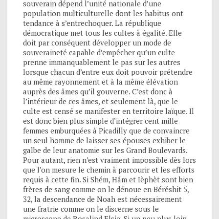
souverain dépend l’unité nationale d’une
population multiculturelle dont les habitus ont
tendance à s’entrechoquer. La république
démocratique met tous les cultes à égalité. Elle
doit par conséquent développer un mode de
souveraineté capable d’empêcher qu’un culte
prenne immanquablement le pas sur les autres
lorsque chacun d’entre eux doit pouvoir prétendre
au même rayonnement et à la même élévation
auprès des âmes qu’il gouverne. C’est donc à
l’intérieur de ces âmes, et seulement là, que le
culte est censé se manifester en territoire laïque. Il
est donc bien plus simple d’intégrer cent mille
femmes emburquées à Picadilly que de convaincre
un seul homme de laisser ses épouses exhiber le
galbe de leur anatomie sur les Grand Boulevards.
Pour autant, rien n’est vraiment impossible dès lors
que l’on mesure le chemin à parcourir et les efforts
requis à cette fin. Si Shém, Hâm et Ièphèt sont bien
frères de sang comme on le dénoue en Béréshit 5,
32, la descendance de Noah est nécessairement
une fratrie comme on le discerne sous le
microscope de Rosalind Elsie. Si un peu plus loin,