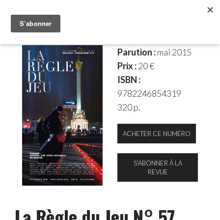
Parution :
mai 2015
Prix :
20 €
ISBN :
9782246854319
320 p.
ACHETER CE NUMÉRO
S'ABONNER À LA
REVUE
La Règle du Jeu N° 57