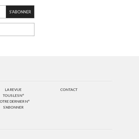
S'ABONNER
LA REVUE
CONTACT
TOUS LES N°
OTRE DERNIER N°
S’ABONNER