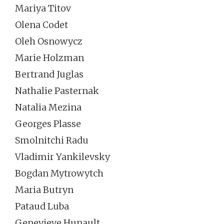
Mariya Titov
Olena Codet
Oleh Osnowycz
Marie Holzman
Bertrand Juglas
Nathalie Pasternak
Natalia Mezina
Georges Plasse
Smolnitchi Radu
Vladimir Yankilevsky
Bogdan Mytrowytch
Maria Butryn
Pataud Luba
Genevieve Hunault