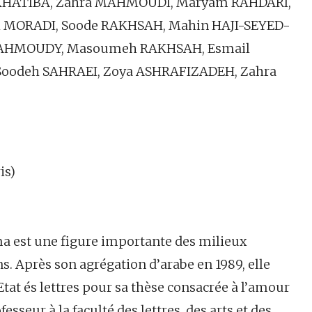
KHATIBA, Zahra MAHMOUDI, Maryam RAHDARI,
 MORADI, Soode RAKHSAH, Mahin HAJI-SEYED-
MAHMOUDY, Masoumeh RAKHSAH, Esmail
odeh SAHRAEI, Zoya ASHRAFIZADEH, Zahra
is)
ma est une figure importante des milieux
ns. Après son agrégation d’arabe en 1989, elle
Etat és lettres pour sa thèse consacrée à l’amour
esseur à la faculté des lettres, des arts et des