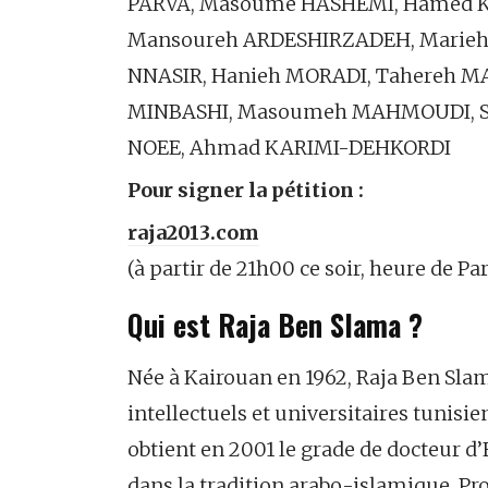
PARVA, Masoume HASHEMI, Hamed 
Mansoureh ARDESHIRZADEH, Marieh
NNASIR, Hanieh MORADI, Tahereh 
MINBASHI, Masoumeh MAHMOUDI, So
NOEE, Ahmad KARIMI-DEHKORDI
Pour signer la pétition :
raja2013.com
(à partir de 21h00 ce soir, heure de Par
Qui est Raja Ben Slama ?
Née à Kairouan en 1962, Raja Ben Sla
intellectuels et universitaires tunisie
obtient en 2001 le grade de docteur d’
dans la tradition arabo-islamique. Prof