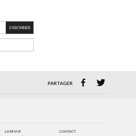
S'ABONNER


PARTAGER
LA REVUE
CONTACT