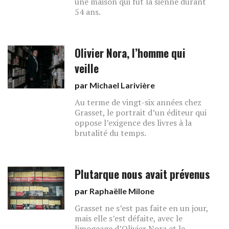
une maison qui fut la sienne durant
54 ans.
Olivier Nora, l’homme qui
veille
par
Michael Larivière
Au terme de vingt-six années chez
Grasset, le portrait d’un éditeur qui
oppose l’exigence des livres à la
brutalité du temps.
Plutarque nous avait prévenus
par
Raphaëlle Milone
Grasset ne s’est pas faite en un jour,
mais elle s’est défaite, avec le
limogeage d’Olivier Nora et le